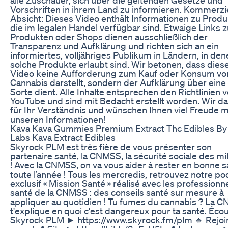
Vorschriften in ihrem Land zu informieren. Kommerzi
Absicht: Dieses Video enthält Informationen zu Produ
die im legalen Handel verfügbar sind. Etwaige Links z
Produkten oder Shops dienen ausschließlich der
Transparenz und Aufklärung und richten sich an ein
informiertes, volljähriges Publikum in Ländern, in de
solche Produkte erlaubt sind. Wir betonen, dass dies
Video keine Aufforderung zum Kauf oder Konsum vo
Cannabis darstellt, sondern der Aufklärung über eine 
Sorte dient. Alle Inhalte entsprechen den Richtlinien 
YouTube und sind mit Bedacht erstellt worden. Wir d
für Ihr Verständnis und wünschen Ihnen viel Freude m
unseren Informationen!
Kava Kava Gummies Premium Extract Thc Edibles By
Labs Kava Extract Edibles
Skyrock PLM est très fière de vous présenter son
partenaire santé, la CNMSS, la sécurité sociale des mil
! Avec la CNMSS, on va vous aider à rester en bonne s
toute l’année ! Tous les mercredis, retrouvez notre po
exclusif « Mission Santé » réalisé avec les professionn
santé de la CNMSS : des conseils santé sur mesure à
appliquer au quotidien ! Tu fumes du cannabis ? La 
t'explique en quoi c'est dangereux pour ta santé. Éco
Skyrock PLM ► https://www.skyrock.fm/plm 🔹 Rejoi