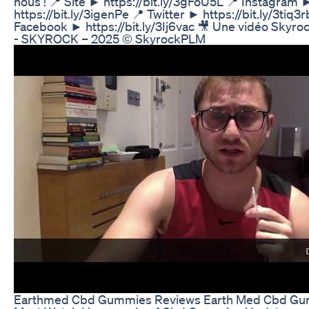
nous ! 📍 Site ► https://bit.ly/3gFoU5L 📍 Instagram 
https://bit.ly/3igenPe 📍 Twitter ► https://bit.ly/3tiq3r
Facebook ► https://bit.ly/3Ij6vac 🎥 Une vidéo Skyr
- SKYROCK – 2025 © SkyrockPLM
Earthmed Cbd Gummies Reviews Earth Med Cbd G