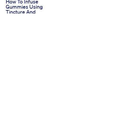
How To Infuse
Gummies Using
Tincture And
Cannasugar
Support Provided By:
Learn more