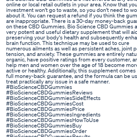
online or local retail outlets in your area. Know that yo
investment won't go to waste, so you don't need to wo
about it. You can request a refund if you think the g
are inappropriate. There is a 30-day money-back gua
on these CBD Gummies. Bio Science CBD Gummies a
very potent and useful dietary supplement that will aid
preserving your body's health and subsequently enh
brain function. This technique may be used to cure
numerous ailments as well as persistent aches, joint p
tension, and anxiety. These gummies are entirely natu
organic, have positive ratings from every customer, a
help men and women over the age of 18 become mor
active or healthy. Additionally, this supplement comes 
full money-back guarantee, and the formula can be u
treat practically any issue in a safe manner.
#BioScienceCBDGummies
#BioScienceCBDGummiesReviews
#BioScienceCBDGummiesSideEffects
#BioScienceCBDGummiesCost
#BioScienceCBDGummiesPrice
#BioScienceCBDGummiesIngredients
#BioScienceCBDGummiesHowToUse
#BioScienceCBDGummiesBuy
#BioScienceCBDGummiesOrder
#BioScienceCBDGummiesResults