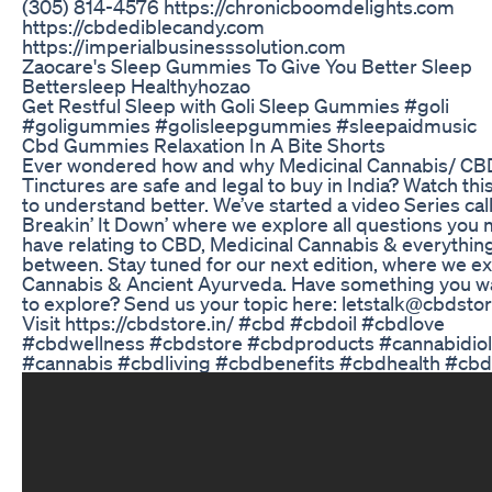
(305) 814-4576 https://chronicboomdelights.com
https://cbdediblecandy.com
https://imperialbusinesssolution.com
Zaocare's Sleep Gummies To Give You Better Sleep
Bettersleep Healthyhozao
Get Restful Sleep with Goli Sleep Gummies #goli
#goligummies #golisleepgummies #sleepaidmusic
Cbd Gummies Relaxation In A Bite Shorts
Ever wondered how and why Medicinal Cannabis/ CB
Tinctures are safe and legal to buy in India? Watch thi
to understand better. We’ve started a video Series cal
Breakin’ It Down’ where we explore all questions you 
have relating to CBD, Medicinal Cannabis & everything
between. Stay tuned for our next edition, where we e
Cannabis & Ancient Ayurveda. Have something you w
to explore? Send us your topic here: letstalk@cbdstor
Visit https://cbdstore.in/ #cbd #cbdoil #cbdlove
#cbdwellness #cbdstore #cbdproducts #cannabidiol
#cannabis #cbdliving #cbdbenefits #cbdhealth #cbd