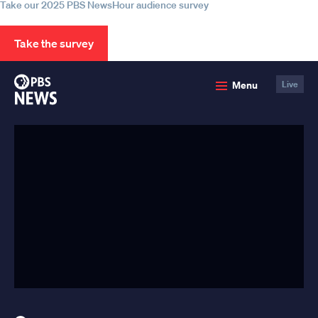
Take our 2025 PBS NewsHour audience survey
Take the survey
PBS
Menu
Live
News