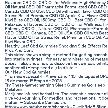
Flavored CBD Oil CBD Oil for Wellness High-Potency
Oil Natural CBD Oil Pharmacist-Formulated CBD CBD 
Canada CBD Oil USA CBD Oil with Best Flavor CBD Oil
Stress Relief Premium CBD Oil Apple Kiwi Flavor CB
Kiwi Bliss CBD Oil, 1500mg CBD Oil, Best CBD Oil for
Relaxation, Flavored CBD Oil, CBD Oil for Wellness, H
Potency CBD Oil, Natural CBD Oil, Pharmacist-Formul
CBD, CBD Oil Canada, CBD Oil USA, CBD Oil with Best
Flavor, CBD Oil for Stress Relief, Premium CBD Oil, A
Kiwi Flavor CBD
Healthy Leaf Cbd Gummies Shocking Side Effects R
Pros And Cons
This video shows a simple method for getting cannabi
into sterile syringes - for easy administering of meas
doses. I also show how to dissolve the cannabis oil int
another oil (Hemp seed oil) to dilute it.
Our New Cbd Gummies
* Torneio especial 4º Aniversário * 15º deltapadel OP
16 de março 1ª Etapa de 2025
Try These Gamechanging Sleep Gummies Golisleep
Melatonin
Marijuana infused herbal tea. The cannabis coconut oil 
give you your high. For medical and recreational, it do
matter. ➥ Subscribe Cannadish:
http://www.youtube.com/channel/UCIkzlh9rMBj5fjqp