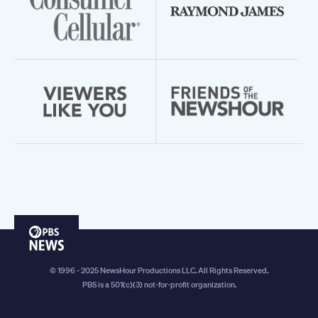
PBS
News
© 1996 - 2025 NewsHour Productions LLC. All Rights Reserved.
PBS is a 501(c)(3) not-for-profit organization.