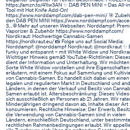
https://amzn.to/41lw3AN ✨ DAB PEN MINI – Das All-i
Tool mit Hot Knife Add-On!
https://www.norddampf.com/dab-pen-mini/ 🎯 Zubeh
den DAB PEN MINI https://www.norddampf.com/acce
3... 🌐 Mehr auf unseren Webseiten: Norddampf: Pre
Vaporizer & Zubehör https://www.norddampf.com/
Nordkraut: Hochwertige Cannabis-Samen
https://nordkraut.eu/ 📸 Folge uns auf Social Media:
Norddampf: @norddampf Nordkraut: @nordkraut ✨ B
funky und entspannt – mit White Widow und Nordkrau
Wichtiger Hinweis gemäß YouTube-Richtlinien: Diese
dient der Information und Unterhaltung. Wir möchten
Sorte White Widow vorstellen und ihre Eigenschaften
erläutern, mit einem Fokus auf Sammlung und Kultivi
von Cannabis-Samen. Es handelt sich dabei um einen
legalen und regulierten Markt in Deutschland und an
Ländern, in denen der Verkauf und Besitz von Cannab
Samen erlaubt ist. Altersbeschränkung: Dieses Video 
sich ausschließlich an Personen ab 21 Jahren. Wir rate
Minderjährigen dringend davon ab, Inhalte dieser Art
konsumieren. Rechtliche Hinweise: Der Erwerb, Besit
die Verwendung von Cannabis-Samen sind in vielen
Ländern, einschließlich Deutschland, unter bestimmt
rechtlichen Rahmenbedingungen erlaubt. Wir appelli
alle Zuschauer, sich über die geltenden Gesetze und