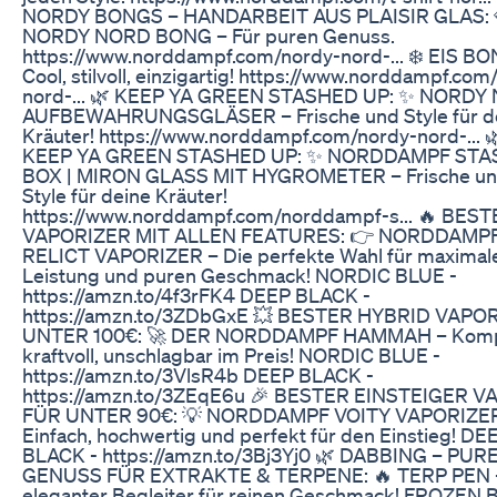
NORDY BONGS – HANDARBEIT AUS PLAISIR GLAS: 
NORDY NORD BONG – Für puren Genuss.
https://www.norddampf.com/nordy-nord-... ❄️ EIS BO
Cool, stilvoll, einzigartig! https://www.norddampf.com
nord-... 🌿 KEEP YA GREEN STASHED UP: ✨ NORDY
AUFBEWAHRUNGSGLÄSER – Frische und Style für d
Kräuter! https://www.norddampf.com/nordy-nord-... 
KEEP YA GREEN STASHED UP: ✨ NORDDAMPF STA
BOX | MIRON GLASS MIT HYGROMETER – Frische u
Style für deine Kräuter!
https://www.norddampf.com/norddampf-s... 🔥 BES
VAPORIZER MIT ALLEN FEATURES: 👉 NORDDAMP
RELICT VAPORIZER – Die perfekte Wahl für maximal
Leistung und puren Geschmack! NORDIC BLUE -
https://amzn.to/4f3rFK4 DEEP BLACK -
https://amzn.to/3ZDbGxE 💥 BESTER HYBRID VAPO
UNTER 100€: 🚀 DER NORDDAMPF HAMMAH – Komp
kraftvoll, unschlagbar im Preis! NORDIC BLUE -
https://amzn.to/3VlsR4b DEEP BLACK -
https://amzn.to/3ZEqE6u 🎉 BESTER EINSTEIGER V
FÜR UNTER 90€: 💡 NORDDAMPF VOITY VAPORIZE
Einfach, hochwertig und perfekt für den Einstieg! DE
BLACK - https://amzn.to/3Bj3Yj0 🌿 DABBING – PUR
GENUSS FÜR EXTRAKTE & TERPENE: 🔥 TERP PEN 
eleganter Begleiter für reinen Geschmack! FROZEN 