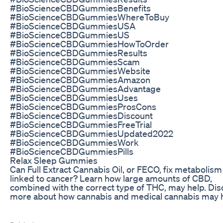
#BioScienceCBDGummiesBenefits
#BioScienceCBDGummiesWhereToBuy
#BioScienceCBDGummiesUSA
#BioScienceCBDGummiesUS
#BioScienceCBDGummiesHowToOrder
#BioScienceCBDGummiesResults
#BioScienceCBDGummiesScam
#BioScienceCBDGummiesWebsite
#BioScienceCBDGummiesAmazon
#BioScienceCBDGummiesAdvantage
#BioScienceCBDGummiesUses
#BioScienceCBDGummiesProsCons
#BioScienceCBDGummiesDiscount
#BioScienceCBDGummiesFreeTrial
#BioScienceCBDGummiesUpdated2022
#BioScienceCBDGummiesWork
#BioScienceCBDGummiesPills
Relax Sleep Gummies
Can Full Extract Cannabis Oil, or FECO, fix metabolism
linked to cancer? Learn how large amounts of CBD,
combined with the correct type of THC, may help. Dis
more about how cannabis and medical cannabis may h