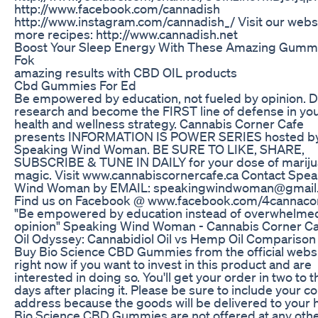
http://www.facebook.com/cannadish
http://www.instagram.com/cannadish_/ Visit our websi
more recipes: http://www.cannadish.net
Boost Your Sleep Energy With These Amazing Gumm
Fok
amazing results with CBD OIL products
Cbd Gummies For Ed
Be empowered by education, not fueled by opinion. D
research and become the FIRST line of defense in yo
health and wellness strategy. Cannabis Corner Cafe
presents INFORMATION IS POWER SERIES hosted b
Speaking Wind Woman. BE SURE TO LIKE, SHARE,
SUBSCRIBE & TUNE IN DAILY for your dose of marij
magic. Visit www.cannabiscornercafe.ca Contact Spe
Wind Woman by EMAIL: speakingwindwoman@gmail
Find us on Facebook @ www.facebook.com/4cannaco
"Be empowered by education instead of overwhelme
opinion" Speaking Wind Woman - Cannabis Corner C
Oil Odyssey: Cannabidiol Oil vs Hemp Oil Comparison
Buy Bio Science CBD Gummies from the official webs
right now if you want to invest in this product and are
interested in doing so. You'll get your order in two to 
days after placing it. Please be sure to include your co
address because the goods will be delivered to your
Bio Science CBD Gummies are not offered at any oth