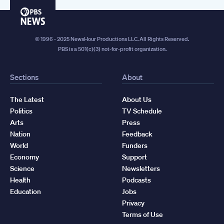
PBS
News
© 1996 - 2025 NewsHour Productions LLC. All Rights Reserved.
PBS is a 501(c)(3) not-for-profit organization.
Sections
About
The Latest
About Us
Politics
TV Schedule
Arts
Press
Nation
Feedback
World
Funders
Economy
Support
Science
Newsletters
Health
Podcasts
Education
Jobs
Privacy
Terms of Use