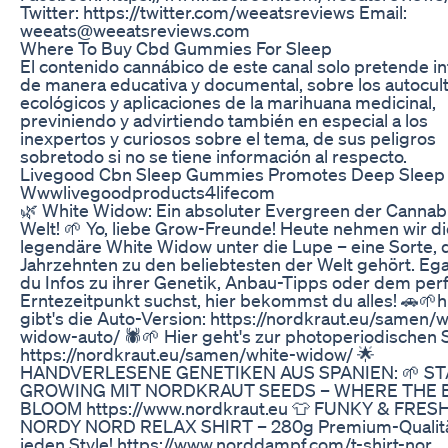
Twitter: https://twitter.com/weeatsreviews Email:
weeats@weeatsreviews.com
Where To Buy Cbd Gummies For Sleep
El contenido cannábico de este canal solo pretende i
de manera educativa y documental, sobre los autocul
ecológicos y aplicaciones de la marihuana medicinal,
previniendo y advirtiendo también en especial a los
inexpertos y curiosos sobre el tema, de sus peligros
sobretodo si no se tiene información al respecto.
Livegood Cbn Sleep Gummies Promotes Deep Sleep
Wwwlivegoodproducts4lifecom
🌿 White Widow: Ein absoluter Evergreen der Cannab
Welt! 🌱 Yo, liebe Grow-Freunde! Heute nehmen wir di
legendäre White Widow unter die Lupe – eine Sorte, d
Jahrzehnten zu den beliebtesten der Welt gehört. Ega
du Infos zu ihrer Genetik, Anbau-Tipps oder dem per
Erntezeitpunkt suchst, hier bekommst du alles! 🚗🌱h
gibt's die Auto-Version: https://nordkraut.eu/samen/w
widow-auto/ 🕷️🌱 Hier geht's zur photoperiodischen 
https://nordkraut.eu/samen/white-widow/ 🌟
HANDVERLESENE GENETIKEN AUS SPANIEN: 🌱 S
GROWING MIT NORDKRAUT SEEDS – WHERE THE 
BLOOM https://www.nordkraut.eu 👕 FUNKY & FRESH
NORDY NORD RELAX SHIRT – 280g Premium-Qualitä
jeden Style! https://www.norddampf.com/t-shirt-nor... 