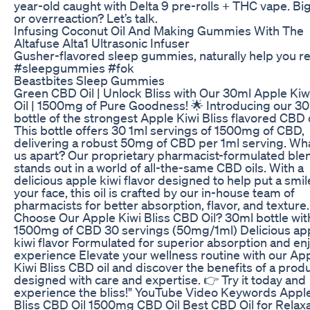
year-old caught with Delta 9 pre-rolls + THC vape. Bi
or overreaction? Let’s talk.
Infusing Coconut Oil And Making Gummies With The
Altafuse Alta1 Ultrasonic Infuser
Gusher-flavored sleep gummies, naturally help you re
#sleepgummies #fok
Beastbites Sleep Gummies
Green CBD Oil | Unlock Bliss with Our 30ml Apple Ki
Oil | 1500mg of Pure Goodness! 🌟 Introducing our 3
bottle of the strongest Apple Kiwi Bliss flavored CBD o
This bottle offers 30 1ml servings of 1500mg of CBD,
delivering a robust 50mg of CBD per 1ml serving. Wh
us apart? Our proprietary pharmacist-formulated ble
stands out in a world of all-the-same CBD oils. With a
delicious apple kiwi flavor designed to help put a smil
your face, this oil is crafted by our in-house team of
pharmacists for better absorption, flavor, and texture
Choose Our Apple Kiwi Bliss CBD Oil? 30ml bottle wit
1500mg of CBD 30 servings (50mg/1ml) Delicious ap
kiwi flavor Formulated for superior absorption and en
experience Elevate your wellness routine with our Ap
Kiwi Bliss CBD oil and discover the benefits of a prod
designed with care and expertise. 👉 Try it today and
experience the bliss!" YouTube Video Keywords Apple
Bliss CBD Oil 1500mg CBD Oil Best CBD Oil for Relax